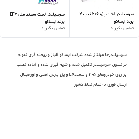
سرسیلندر لخت پژو 206 تیپ 2
سرسیلندر لخت سمند ملی EF7
برند ایساکو
برند ایساکو
تماس بگیرید
تماس بگیرید
سرسیلندرها مونتاژ شده شرکت ایساکو آلیاژ و ریخته گری نمونه
فرانسوی سرسیلندر تکمیل شده و شیم گیری شده و آماده نصب
بر روی خودروهای 405 و سمندLX و پژو پارس اصلی و اورجینال
ارسال فوری به تمام نقاط کشور