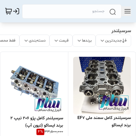
سرسیلندر
جدیدترین
برندها
قیمت
دسته‌بندی
فقط محصو
سرسیلندر کامل سمند ملی EF7
سرسیلندر کامل پژو 206 تیپ 2
برند ایساکو
برند ایساکو (تیون آپ)
4
%
33,500,000