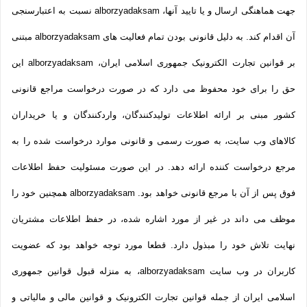
جهت هماهنگی ارسال و یا تایید آنها، alborzyadaksam نسبت به اعتبارسنجی
آن اقدام کند. به دلیل قانونی بودن تمام فعالیت های alborzyadaksam مبتنی
بر قوانین تجارت الکترونیک جمهوری اسلامی ایران، alborzyadaksam این
حق را برای خود محفوظ می دارد که در صورت درخواست مراجع قانونی
کشور مبنی بر ارائه اطلاعات تولیدکنندگان، واردکنندگان و یا خریداران
کالاهای وب سایت، به صورت رسمی و قانونی موارد درخواست شده را به
مرجع درخواست کننده ارائه دهد. در این صورت مسئولیت حفظ اطلاعات
فوق پس از آن با مرجع قانونی خواهد بود. alborzyadaksam همچنین خود را
موظف می داند در غیر از مورد اشاره شده، در حفظ اطلاعات مشتریان
نهایت تلاش خود را مبذول دارد. قطعا مورد توجه خواهد بود که عضویت
کاربران در وب سایت alborzyadaksam، به منزله قبول قوانین جمهوری
اسلامی ایران از جمله قوانین تجارت الکترونیک و قوانین مالی و مالیاتی و