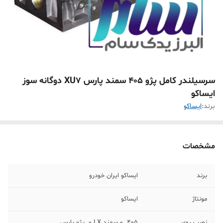
سرسیلندر کامل پژو 405 سمند پارس XU7 دوگانه سوز
ایساکو
برند:
ایساکو
مشخصات
برند
ایساکو ایران خودرو
مونتاژ
ایساکو
نصب روی
405 و سمند LX و پژو پارس