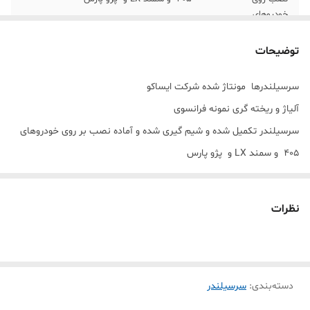
خودروهای
نوع سوخت
دوگانه
توضیحات
تحویل
1 روزه
سرسیلندرها مونتاژ شده شرکت ایساکو
آلیاژ و ریخته گری نمونه فرانسوی
سرسیلندر تکمیل شده و شیم گیری شده و آماده نصب بر روی خودروهای
405 و سمند LX و پژو پارس
اصلی و اورجینال
ارسال فوری به تمام نقاط کشور
نظرات
دسته‌بندی
:
سرسیلندر