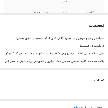
دار
برند قطعات
پارس ، نائین موتور ، عظام
مونتاژ
البرز یدک سام
توضیحات
کاسه نمد ویژن
دارد
سیلندر و نیم موتور و یا موتور کامل های فاقد شماره با مجوز رسمی
دادگستری هستند
برند سیلندر
ریکو یدک _ اوژن صنعت
برای حک لیزری ابتدا باید بر روی خودرو نصب شوند و بعد به مراکز تعویض
تحویل
1 روز کاری
پلاک مراجعه کنید سپس مراحل حک لیزری و تعویض برگه سبز در مرکز زیر
صلاح انجام شود.
نظرات
دسته‌بندی
:
نیم موتور