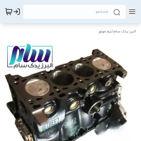
البرز یدک سام
/
نیم موتور