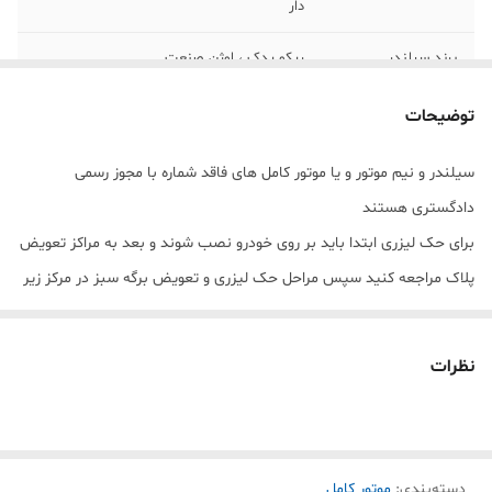
دار
برند سیلندر
ریکو یدک ، اوژن صنعت
برند قطعات
سایپا اصلی ، اورجینال
توضیحات
مونتاژ
قطعات سایپا _ خط مونتاژ البرز یدک سام
سیلندر و نیم موتور و یا موتور کامل های فاقد شماره با مجوز رسمی
دادگستری هستند
تحویل
1 روز کاری
برای حک لیزری ابتدا باید بر روی خودرو نصب شوند و بعد به مراکز تعویض
پلاک مراجعه کنید سپس مراحل حک لیزری و تعویض برگه سبز در مرکز زیر
صلاح انجام شود.
نظرات
دسته‌بندی
:
موتور کامل