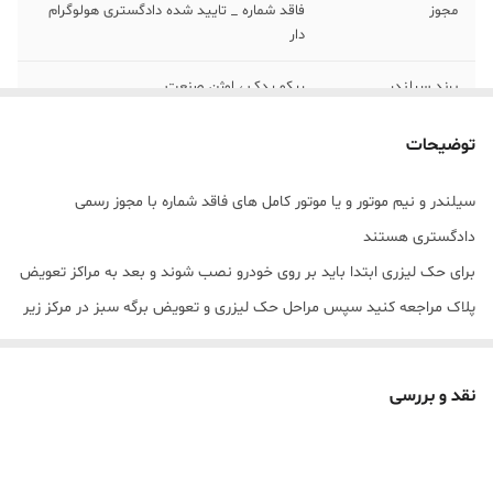
مجوز
فاقد شماره _ تایید شده دادگستری هولوگرام
دار
برند سیلندر
ریکو یدک ، اوژن صنعت
برند قطعات
سایپا اصلی ، اورجینال
توضیحات
مونتاژ
قطعات سایپا _ خط مونتاژ البرز یدک سام
سیلندر و نیم موتور و یا موتور کامل های فاقد شماره با مجوز رسمی
دادگستری هستند
تحویل
1 روز کاری
برای حک لیزری ابتدا باید بر روی خودرو نصب شوند و بعد به مراکز تعویض
پلاک مراجعه کنید سپس مراحل حک لیزری و تعویض برگه سبز در مرکز زیر
صلاح انجام شود.
نقد و بررسی