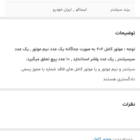
برند سیلندر
ایساکو _ ایران خودرو
برند سرسیلندر
ایساکو اورجینال گرید A
توضیحات
برند قطعات
ایساکو _ ایران خودرو
توجه : موتور کامل 206 به صورت جداگانه یک عدد نیم موتور , یک عدد
مونتاژ
قطعات اصلی ایساکو اورجینال گرید A
سرسیلندر , یک عدد واشر استاندارد , 10 عدد پیچ تعلق میگیرد.
تحویل
1 روز کاری
سیلندر و نیم موتور و یا موتور کامل های فاقد شماره با مجوز رسمی
دادگستری هستند
برای حک لیزری ابتدا باید بر روی خودرو نصب شوند و بعد به مراکز تعویض
پلاک مراجعه کنید سپس مراحل حک لیزری و تعویض برگه سبز در مرکز زیر
نظرات
صلاح انجام شود.
دسته‌بندی
:
موتور کامل