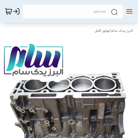
البرز یدک سام
/
موتور کامل