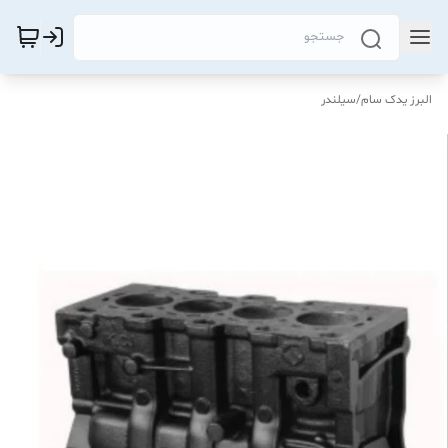
البرز یدک سام
/
سیلندر