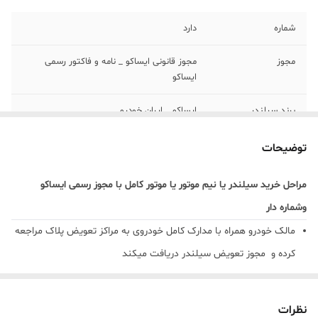
شماره
دارد
مجوز
مجوز قانونی ایساکو _ نامه و فاکتور رسمی
ایساکو
برند سیلندر
ایساکو _ ایران خودرو
تحویل
3 الی 7 روز کاری
توضیحات
مراحل خرید سیلندر یا نیم موتور یا موتور کامل با مجوز رسمی ایساکو
وشماره دار
مالک خودرو همراه با مدارک کامل خودروی به مراکز تعویض پلاک مراجعه
کرده و مجوز تعویض سیلندر دریافت میکند
عکس مدارک خودرو به همراه عکس مجوز تعویض سیلندر را در ایتا یا
واتساپ برای ما ارسال میکند
نظرات