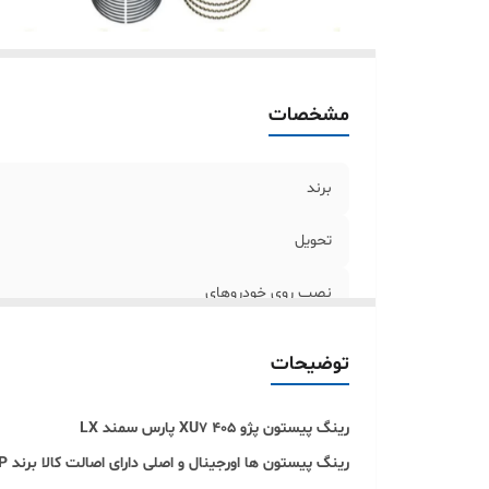
مشخصات
برند
تحویل
نصب روی خودروهای
توضیحات
رینگ پیستون پژو 405 XU7 پارس سمند LX
رینگ پیستون ها اورجینال و اصلی دارای اصالت کالا برند TP (تی پی)