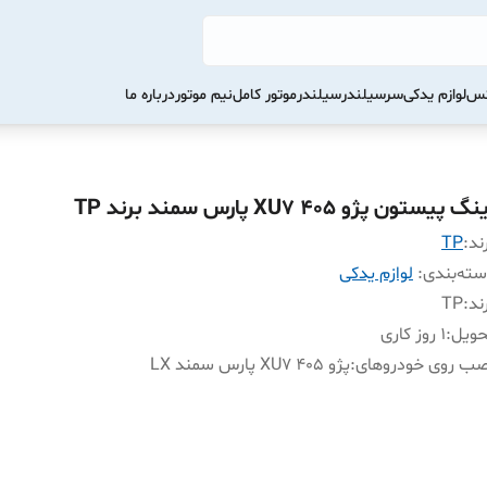
کس
لوازم یدکی
سرسیلندر
سیلندر
موتور کامل
نیم موتور
درباره ما
گ پیستون پژو 405 XU7 پارس سمند برند TP
ند:
TP
ته‌بندی
:
لوازم یدکی
ند
:
TP
حویل
:
1 روز کاری
صب روی خودروهای
:
پژو 405 XU7 پارس سمند LX