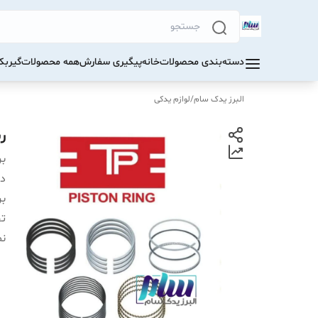
دسته‌بندی محصولات
خانه
پیگیری سفارش
همه محصولات
گیرب
البرز یدک سام
/
لوازم یدکی
رین
بر
دس
بر
ت
ن