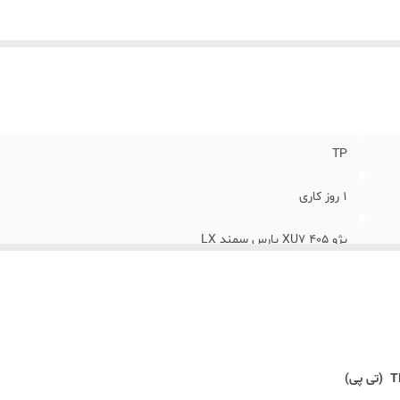
TP
1 روز کاری
پژو 405 XU7 پارس سمند LX