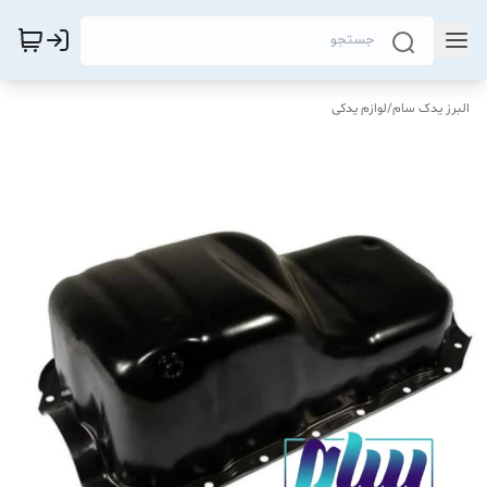
البرز یدک سام
/
لوازم یدکی