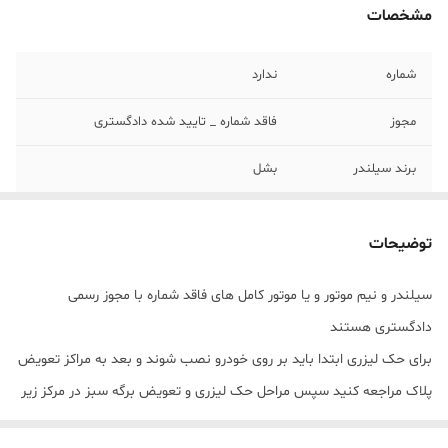
مشخصات
شماره
ندارد
مجوز
فاقد شماره _ تایید شده دادگستری
برند سیلندر
بشل
برند قطعات
ایساکو
توضیحات
مونتاژ
قطعات اصلی ایساکو ، مونتاژ البرز یدک سام
سیلندر و نیم موتور و یا موتور کامل های فاقد شماره با مجوز رسمی
تحویل
1 روز کاری
دادگستری هستند
کاسه نمد ویژن
دارد
برای حک لیزری ابتدا باید بر روی خودرو نصب شوند و بعد به مراکز تعویض
پلاک مراجعه کنید سپس مراحل حک لیزری و تعویض برگه سبز در مرکز زیر
صلاح انجام شود.