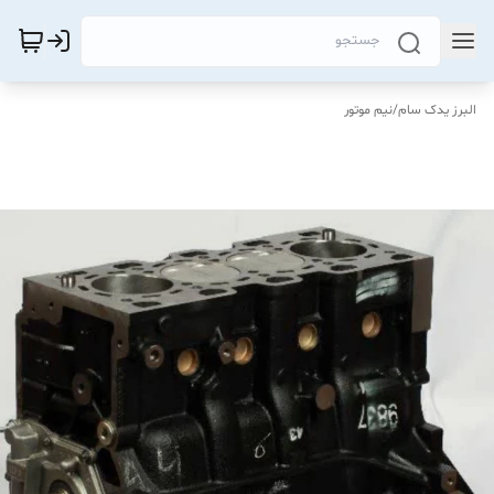
البرز یدک سام
/
نیم موتور