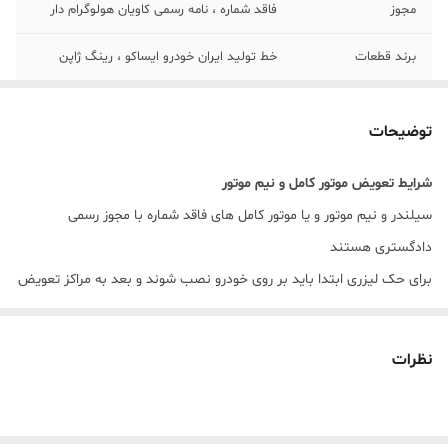
مجوز
فاقد شماره ، نامه رسمی کاویان هولوگرام دار
برند قطعات
خط تولید ایران خودرو ایساکو ، رینگ ژاپن
برند سیلندر
سپاهان
توضیحات
برند سرسیلندر
بشل ، دنا بهریز ، بوش ایران ، سیلور
شرایط تعویض موتور کامل و نیم موتور
مونتاژ
مونتاژ البرز یدک سام
سیلندر و نیم موتور و یا موتور کامل های فاقد شماره با مجوز رسمی
تحویل
1 روز کاری
دادگستری هستند
برای حک لیزری ابتدا باید بر روی خودرو نصب شوند و بعد به مراکز تعویض
پلاک مراجعه کنید سپس مراحل حک لیزری و تعویض برگه سبز در مرکز زیر
صلاح انجام شود.
نظرات
قطعات روی نیم موتور و موتور کامل ۴۰۵ چیست؟
بلوک سیلندر
بغل یاتاقان, یاتاقان ثابت و متحرک