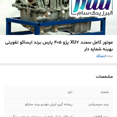
موتور کامل سمند XU7 پژو 405 پارس برند ایساکو تقویتی
بهینه شماره دار
برند:
ایساکو
مشخصات
شماره
دارد
برند سرسیلندر
ریخته گری ایران خودرو برند ساپکو
برند قطعات
ایساکو ، ایران خودرو ، پیستون بهینه ، رینگ