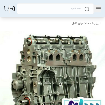
البرز یدک سام
/
موتور کامل