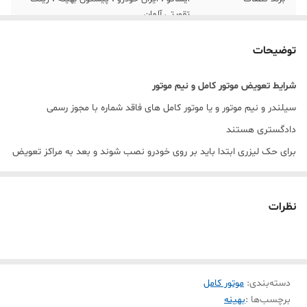
تقویتی آلمان
مجوز
مجوز قانونی ایساکو ، نامه و فاکتور رسمی
توضیحات
ایساکو
شرایط تعویض موتور کامل و نیم موتور
مونتاژ
قطعات اصلی ایساکو اورجینال گرید A
سیلندر و نیم موتور و یا موتور کامل های فاقد شماره با مجوز رسمی
تحویل
3 الی 7 روز کاری
دادگستری هستند
برای حک لیزری ابتدا باید بر روی خودرو نصب شوند و بعد به مراکز تعویض
پلاک مراجعه کنید سپس مراحل حک لیزری و تعویض برگه سبز در مرکز زیر
صلاح انجام شود.
نظرات
قطعات روی نیم موتور و موتور کامل ۴۰۵ چیست؟
بلوک سیلندر
بغل یاتاقان, یاتاقان ثابت و متحرک
میل لنگ
دسته‌بندی
:
موتور کامل
برچسب‌ها :
بهینه
رینگ بوش, پیستون و شاطون