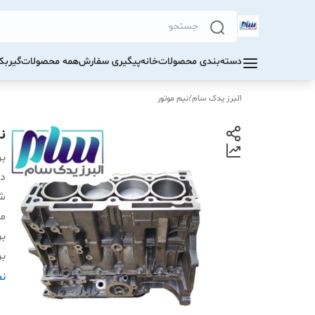
دسته‌بندی محصولات
خانه
پیگیری سفارش
همه محصولات
گیرب
البرز یدک سام
/
نیم موتور
نیم 
بر
دس
شم
م
بر
بر
مو
نم
ت