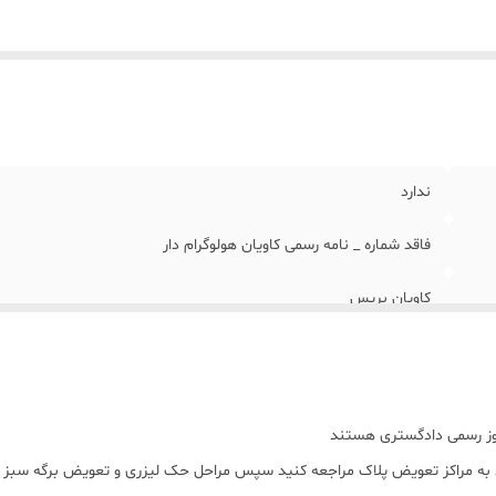
سه نمد ویژن
:
دارد
ندارد
فاقد شماره _ نامه رسمی کاویان هولوگرام دار
کاویان بریس
پارس ، نائین موتور ، عظام ، خط تولید ایران خودرو
خط تولید و مونتاژ البرز یدک سام
 مجوز رسمی دادگستری هستند
1 روز کاری
 به مراکز تعویض پلاک مراجعه کنید سپس مراحل حک لیزری و تعویض برگه سبز در