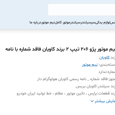
کس
لوازم یدکی
سرسیلندر
سیلندر
موتور کامل
نیم موتور
درباره ما
موتور پژو 206 تیپ 2 برند کاویان فاقد شماره با نامه
ند:
کاویان
ته‌بندی
:
نیم موتور
اره
:
ندارد
جوز
:
فاقد شماره _ نامه رسمی کاویان هولوگرام دار
ند سیلندر
:
کاویان بریس
ند قطعات
:
پارس ، نائین موتور ، عظام ، خط تولید ایران خودرو
نتاژ
:
خط تولید و مونتاژ البرز یدک سام
ایش بیشتر
حویل
:
1 روز کاری