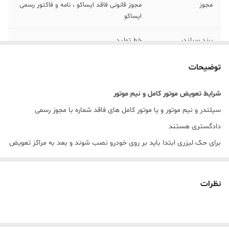
مجوز
مجوز قانونی فاقد ایساکو ، نامه و فاکتور رسمی
ایساکو
برند سیلندر
خط تولید
برند سرسیلندر
ریخته گری _ ایران خودرو _ ساپکو _ میل
توضیحات
سوپاپ تقویتی XUP
شرایط تعویض موتور کامل و نیم موتور
مونتاژ
خط تولید و مونتاژ البرز یدک سام
سیلندر و نیم موتور و یا موتور کامل های فاقد شماره با مجوز رسمی
برند قطعات
قطعات اصلی اورجینال ایساکو _ ایران خودرو _
دادگستری هستند
رینگ مارموت
برای حک لیزری ابتدا باید بر روی خودرو نصب شوند و بعد به مراکز تعویض
تحویل
1 روز کاری
پلاک مراجعه کنید سپس مراحل حک لیزری و تعویض برگه سبز در مرکز زیر
صلاح انجام شود.
نظرات
قطعات روی نیم موتور و موتور کامل ۴۰۵ چیست؟
بلوک سیلندر
بغل یاتاقان, یاتاقان ثابت و متحرک