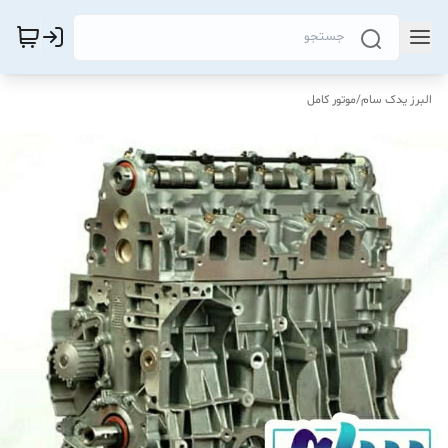
البرز یدک سام
/
موتور کامل