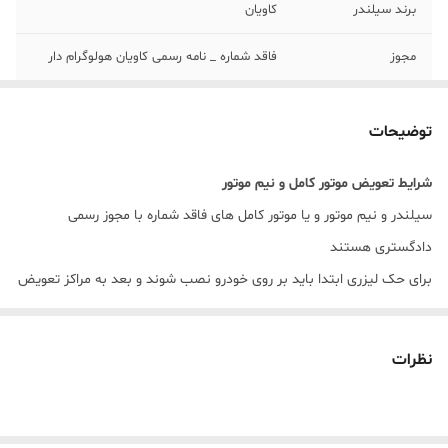
برند سیلندر
کاویان
مجوز
فاقد شماره _ نامه رسمی کاویان هولوگرام دار
مونتاژ
خط تولید و مونتاژالبرز یدک سام
توضیحات
تحویل
1 روزکاری
شرایط تعویض موتور کامل و نیم موتور
کاسه نمد ویژن
دارد
سیلندر و نیم موتور و یا موتور کامل های فاقد شماره با مجوز رسمی
برند قطعات
پارس ، نائین موتور ، عظام ، خط تولید ایران
دادگستری هستند
خودرو
برای حک لیزری ابتدا باید بر روی خودرو نصب شوند و بعد به مراکز تعویض
پلاک مراجعه کنید سپس مراحل حک لیزری و تعویض برگه سبز در مرکز زیر
صلاح انجام شود.
نظرات
قطعات روی نیم موتور و موتور کامل ۴۰۵ , سمند LX چیست؟
بلوک سیلندر
بغل یاتاقان, یاتاقان ثابت و متحرک