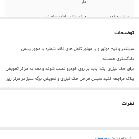
دار
برند سیلندر
ریکو یدک ، اوژن صنعت
برند قطعات
پارس ، نائین موتور ، عظام
توضیحات
مونتاژ
البرز یدک سام
سیلندر و نیم موتور و یا موتور کامل های فاقد شماره با مجوز رسمی
دادگستری هستند
تحویل
1 روز کاری
برای حک لیزری ابتدا باید بر روی خودرو نصب شوند و بعد به مراکز تعویض
کاسه نمد ویژن
دارد
پلاک مراجعه کنید سپس مراحل حک لیزری و تعویض برگه سبز در مرکز زیر
صلاح انجام شود.
نظرات
دسته‌بندی
:
نیم موتور