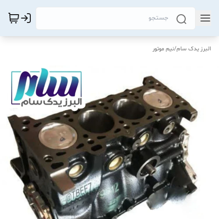
البرز یدک سام
/
نیم موتور