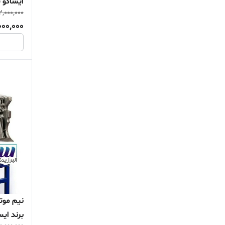
ایساکو ت
2,000,000
000,000
برند ایس