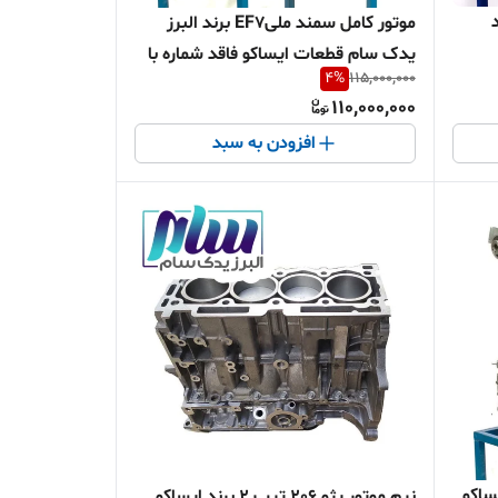
X برند
موتور کامل سمند ملیEF7 برند البرز
یدک سام قطعات ایساکو فاقد شماره با
4
%
115,000,000
نامه
110,000,000
افزودن به سبد
EF برند ایساکو
نیم موتور پژو 206 تیپ 2 برند ایساکو