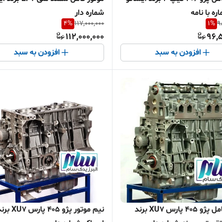
ره با نامه
شماره دار
4
%
117,000,000
1
%
9
112,000,000
96,
افزودن به سبد
افزودن به سبد
موتور کامل پژو 405 پارس XU7 برند
نیم موتور پژو 405 پارس U7