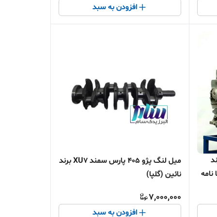
افزودن به سبد
پارس XU7 برند
میل لنگ پژو 405 پارس سمند XU7 برند
 نامه
نائین (گلپا)
7,000,000
افزودن به سبد