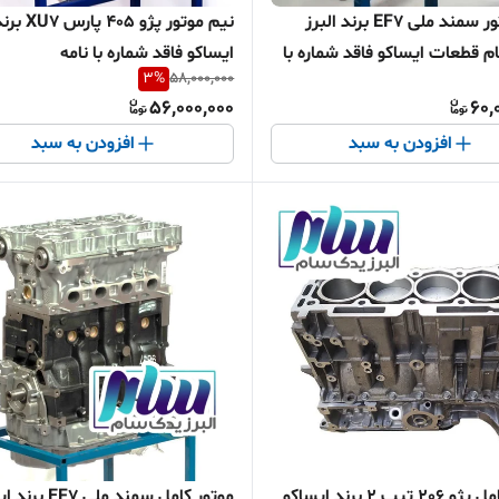
نیم موتور سمند ملی EF7 برند البرز
نیم موتور پژو 405 پارس U7
 قطعات ایساکو فاقد شماره با
ایساکو فاقد شماره با نامه
3
%
58,000,000
56,000,000
60,
افزودن به سبد
افزودن به سبد
موتور کامل پژو 206 تیپ 2 برند ایساکو
موتور کامل سمند ملی 7