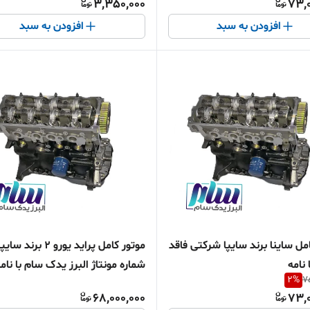
3,350,000
73,0
افزودن به سبد
افزودن به سبد
مل ساینا برند سایپا شرکتی فاقد
موتور کامل پراید یورو ۲ بر
 نامه
شماره مونتاژ البرز یدک سام با نام
2
%
7
68,000,000
73,0