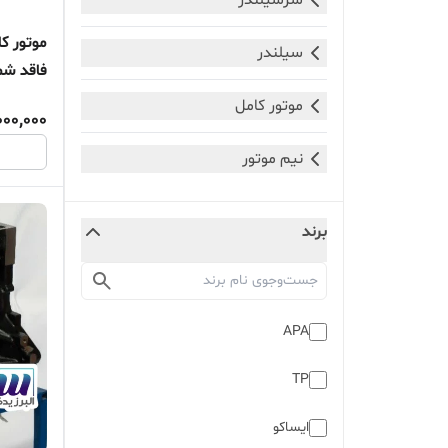
سرسیلندر
سیلندر
فاقد شما
موتور کامل
000,000
نیم موتور
برند
APA
TP
ایساکو