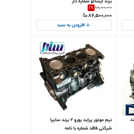
برند ایساکو شماره دار
1
%
88,000,000
86,500,000
افزودن به سبد
پارس XU7 برند
نیم موتور پراید یورو 2 برند سایپا
شرکتی فاقد شماره با نامه