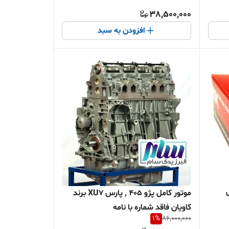
38,500,000
افزودن به سبد
پارس
موتور کامل پژو 405 , پارس XU7 برند
کاویان فاقد شماره با نامه
1
%
86,000,000