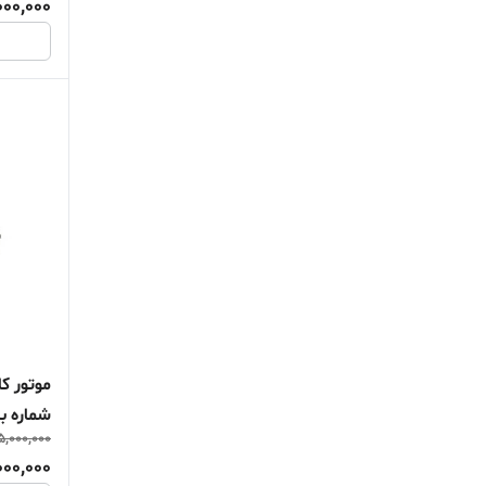
00,000
موتور کا
شماره با
5,000,000
00,000