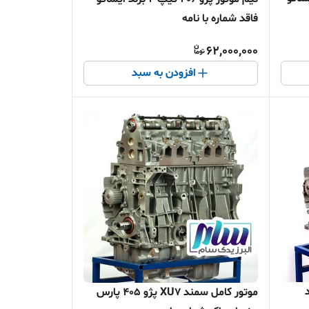
فاقد شماره با نامه
62,000,000
افزودن به سبد
X برند
موتور کامل سمند XU7 پژو 405 پارس