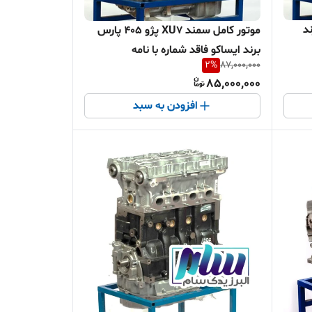
پارس XU7 برند
موتور کامل سمند XU7 پژو 405 پارس
برند ایساکو فاقد شماره با نامه
2
%
87,000,000
85,000,000
افزودن به سبد