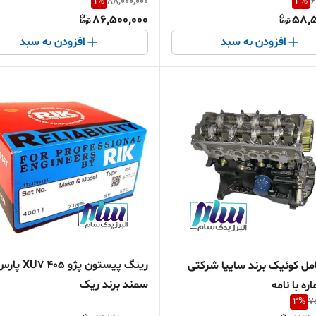
1
%
88,000,000
2
%
6
86,500,000
58,5
افزودن به سبد
افزودن به سبد
رینگ پیستون پژو 405 XU7 
امل کوئیک برند سایپا شرکتی
سمند برند ریک
ره با نامه
2
%
7