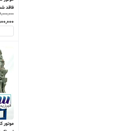
کاویان و اوژن صنعت
فاقد شما
8,000,000
مارموت
500,000
مینبرگ