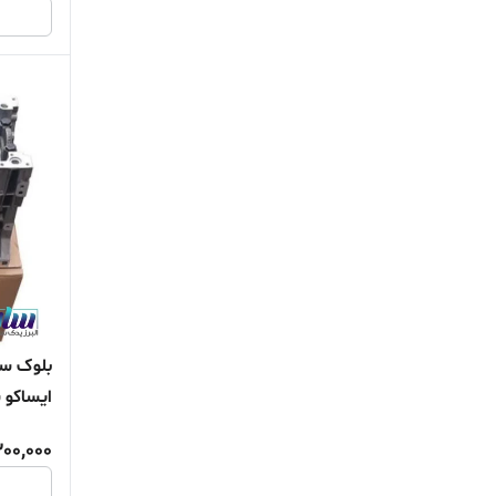
ایساکو ش
300,000