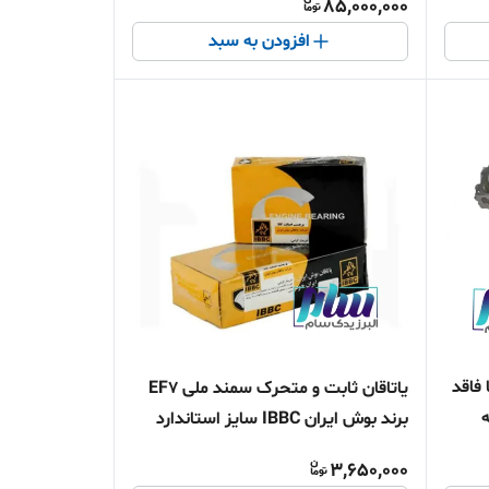
85,000,000
افزودن به سبد
ند سایپا فاقد
یاتاقان ثابت و متحرک سمند ملی EF7
ه
برند بوش ایران IBBC سایز استاندارد
3,650,000