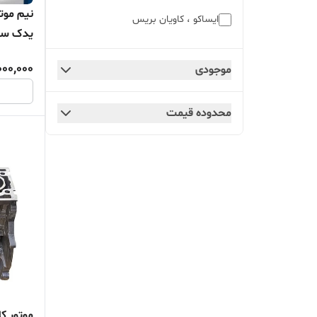
ایساکو ، کاویان بریس
یدک سام
نامه
بازاری
000,000
موجودی
بوش ایران
محدوده قیمت
پریما
ریک
سایپا
سپاهان
شرکتی
کاویان